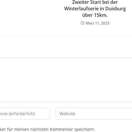
Zweiter Start bei der
Winterlaufserie in Duisburg
über 15km.
März 11, 2023
Gib
deine
Website-
ser für meinen nächsten Kommentar speichern.