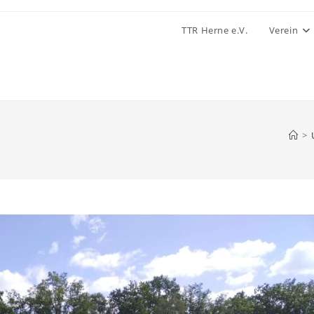
TTR Herne e.V.
Verein
>