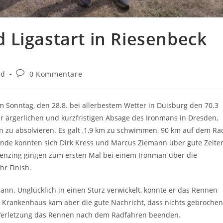
 Ligastart in Riesenbeck
Beitrags-
ed
0 Kommentare
Kommentare:
am Sonntag, den 28.8. bei allerbestem Wetter in Duisburg den 70.3
hr ärgerlichen und kurzfristigen Absage des Ironmans in Dresden,
n zu absolvieren. Es galt ,1,9 km zu schwimmen, 90 km auf dem Ra
 Ende
konnten sich Dirk Kress und Marcus Ziemann über gute Zeite
enzing gingen zum ersten Mal bei einem Ironman über die
hr Finish.
lmann. Unglücklich in einen Sturz verwickelt, konnte er das Rennen
m Krankenhaus kam aber die gute Nachricht, dass nichts gebrochen
n Verletzung das Rennen nach dem Radfahren beenden.