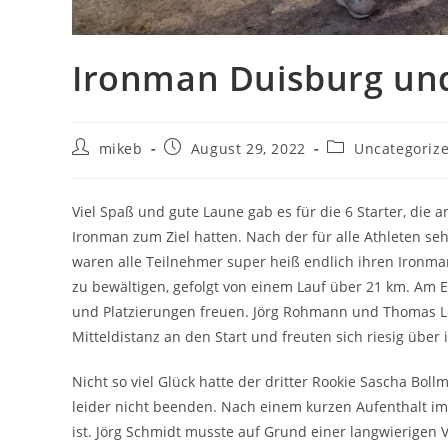
Ironman Duisburg und
Beitrags-
Beitrag
Beitrags-
mikeb
August 29, 2022
Uncategoriz
Autor:
veröffentlicht:
Kategorie:
Viel Spaß und gute Laune gab es für die 6 Starter, die 
Ironman zum Ziel hatten. Nach der für alle Athleten se
waren alle Teilnehmer super heiß endlich ihren Ironma
zu bewältigen, gefolgt von einem Lauf über 21 km. Am
und Platzierungen freuen. Jörg Rohmann und Thomas L
Mitteldistanz an den Start und freuten sich riesig über i
Nicht so viel Glück hatte der dritter Rookie Sascha Bol
leider nicht beenden. Nach einem kurzen Aufenthalt i
ist. Jörg Schmidt musste auf Grund einer langwierige