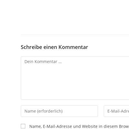
Schreibe einen Kommentar
Kommentar
Gib
Gib
deinen
deine
Namen
E-
Name, E-Mail-Adresse und Website in diesem Brow