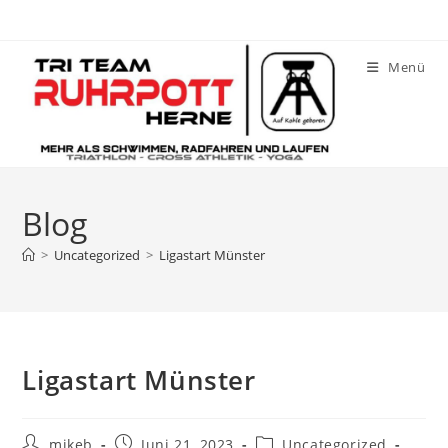
Zum
Inhalt
springen
Menü
Blog
>
Uncategorized
>
Ligastart Münster
Ligastart Münster
Beitrags-
Beitrag
Beitrags-
mikeb
Juni 21, 2023
Uncategorized