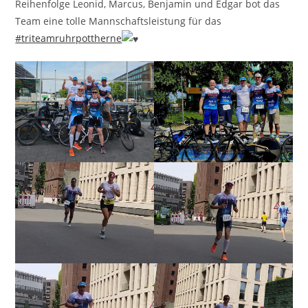
Reihenfolge Leonid, Marcus, Benjamin und Edgar bot das
Team eine tolle Mannschaftsleistung für das
#triteamruhrpottherne